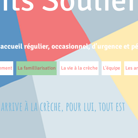
its Soulie
 accueil régulier, occasionnel, d'urgence et p
nement
La familliarisation
La vie à la crèche
L'équipe
Les a
rrive à la crèche, pour lui, tout est