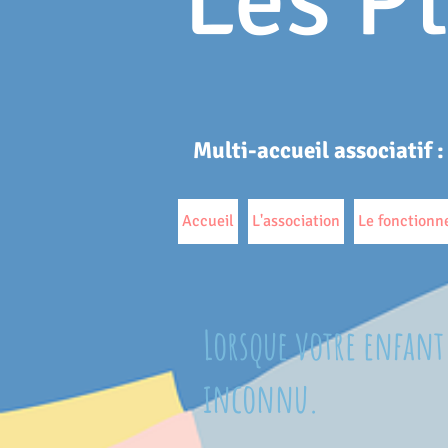
Les Pt
Multi-accueil associatif
:
Accueil
L'association
Le fonction
Lorsque votre enfant a
inconnu
.