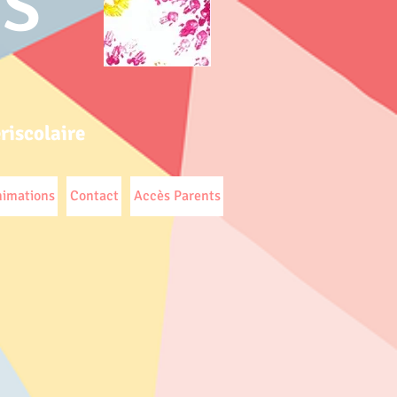
rs
ériscolaire
nimations
Contact
Accès Parents