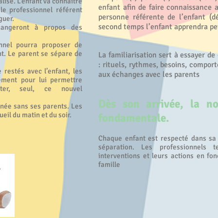
isé. L’enfant va connaître
enfant afin de faire connaissance 
 le professionnel référent
personne référente de l’enfant (dé
guer.
second temps l’enfant apprendra peti
changeront à propos des
nnel pourra proposer de
nt. Le parent se sépare de
La familiarisation sert à essayer de
: rituels, rythmes, besoins, comport
 restés avec l’enfant, les
aux échanges avec les parents
ement pour lui permettre
nter, seul, ce nouvel
Dès son arrivée, la not
rnée sans ses parents. Les
eil du matin et du soir.
fondamentale.
Chaque enfant est respecté dans sa f
séparation. Les professionnels 
interventions et leurs actions en fo
famille