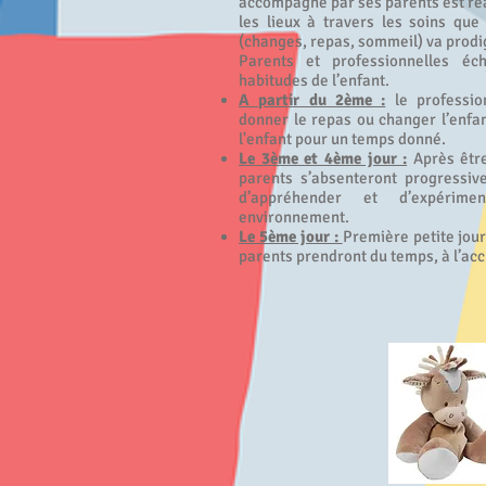
accompagné par ses parents est réal
les lieux à travers les soins que
(changes, repas, sommeil) va prodi
Parents et professionnelles é
habitudes de l’enfant.
A partir du 2ème :
le professio
donner le repas ou changer l’enfa
l'enfant pour un temps donné.
Le 3ème et 4ème jour :
Après être
parents s’absenteront progressiv
d’appréhender et d’expérime
environnement.
Le 5ème jour :
Première petite jou
parents prendront du temps, à l’accu