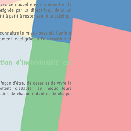
avec ce nouvel environnement et la
signée par la directrice), dans un
t à petit à rester seul à la crèche.
 connaître le mieux possible l'enfant
ement, ceci grâce à l'observation et
ion d'individualité est
açon d'être, de gérer et de vivre la
tentent d'adapter au mieux leurs
nction de chaque enfant et de chaque