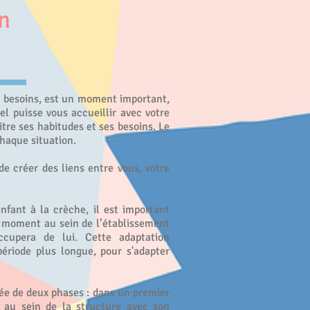
on
s besoins, est un moment important,
el puisse vous accueillir avec votre
itre ses habitudes et ses besoins. Le
haque situation.
e créer des liens entre vous, votre
’enfant à la crèche, il est important
 moment au sein de l’établissement
ccupera de lui. Cette adaptation
période plus longue, pour s'adapter
ée de deux phases : dans un premier
) au sein de la structure avec son